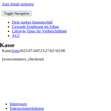
Zum Inhalt springen
Toggle Navigation
Dein starkes Immunschild
Gesunde Ernährung im Alltag
Lifestyle-Tipps für Vielbeschäftigte
AG1
Kasse
Kasse
Arne
2023-07-04T23:27:02+02:00
[woocommerce_checkout]
Impressum
Datenschutzerklärung