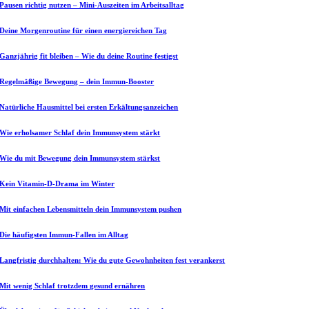
Pausen richtig nutzen – Mini-Auszeiten im Arbeitsalltag
Deine Morgenroutine für einen energiereichen Tag
Ganzjährig fit bleiben – Wie du deine Routine festigst
Regelmäßige Bewegung – dein Immun-Booster
Natürliche Hausmittel bei ersten Erkältungsanzeichen
Wie erholsamer Schlaf dein Immunsystem stärkt
Wie du mit Bewegung dein Immunsystem stärkst
Kein Vitamin-D-Drama im Winter
Mit einfachen Lebensmitteln dein Immunsystem pushen
Die häufigsten Immun-Fallen im Alltag
Langfristig durchhalten: Wie du gute Gewohnheiten fest verankerst
Mit wenig Schlaf trotzdem gesund ernähren