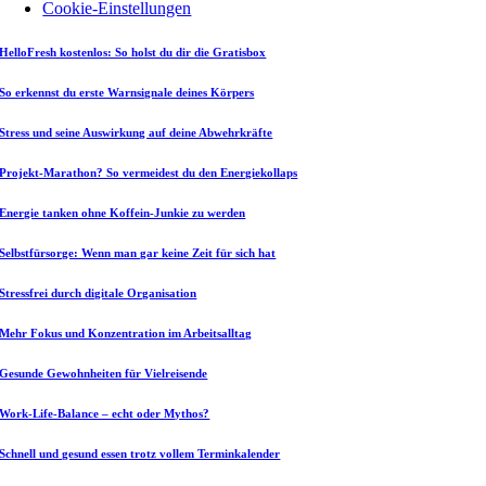
Cookie-Einstellungen
HelloFresh kostenlos: So holst du dir die Gratisbox
So erkennst du erste Warnsignale deines Körpers
Stress und seine Auswirkung auf deine Abwehrkräfte
Projekt-Marathon? So vermeidest du den Energiekollaps
Energie tanken ohne Koffein-Junkie zu werden
Selbstfürsorge: Wenn man gar keine Zeit für sich hat
Stressfrei durch digitale Organisation
Mehr Fokus und Konzentration im Arbeitsalltag
Gesunde Gewohnheiten für Vielreisende
Work-Life-Balance – echt oder Mythos?
Schnell und gesund essen trotz vollem Terminkalender