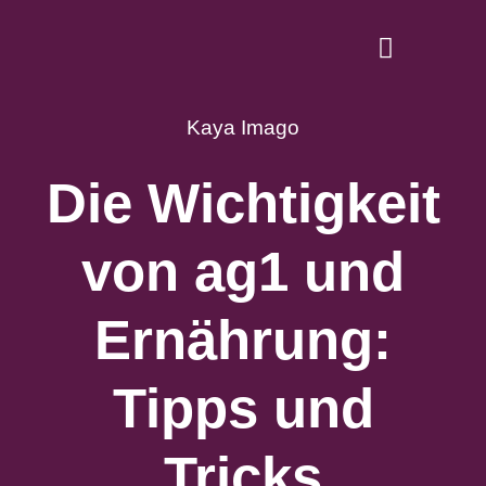
Zum
Inhalt
Toggle
springen
Navigati
Dein starkes I
Kaya Imago
Die Wichtigkeit
Gesunde Ernähr
Lifestyle-Tipps 
von ag1 und
AG1
Ernährung:
Tipps und
Tricks