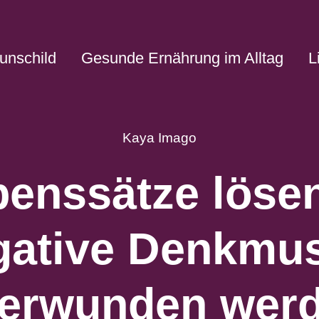
unschild
Gesunde Ernährung im Alltag
L
Kaya Imago
enssätze löse
gative Denkmus
erwunden wer