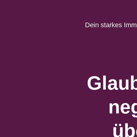
Zum
Inhalt
springen
Dein starkes Imm
Glaub
ne
üb