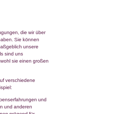
ugungen, die wir über
haben. Sie können
 maßgeblich unsere
s sind uns
bwohl sie einen großen
uf verschiedene
spiel:
ebenserfahrungen und
ern und anderen
nnen prägend für