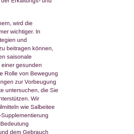
ern, wird die
r wichtiger. In
ategien und
zu beitragen können,
en saisonale
g einer gesunden
ie Rolle von Bewegung
rungen zur Vorbeugung
te untersuchen, die Sie
terstützen. Wir
lmitteln wie Salbeitee
-C-Supplementierung
e Bedeutung
 und dem Gebrauch