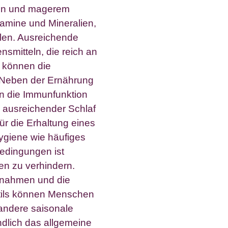
ten und magerem
itamine und Mineralien,
ielen. Ausreichende
nsmitteln, die reich an
, können die
. Neben der Ernährung
n die Immunfunktion
, ausreichender Schlaf
r die Erhaltung eines
ygiene wie häufiges
dingungen ist
nen zu verhindern.
ßnahmen und die
tils können Menschen
d andere saisonale
ndlich das allgemeine