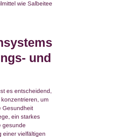
lmittel wie Salbeitee
nsystems
ungs- und
st es entscheidend,
 konzentrieren, um
e Gesundheit
ege, ein starkes
ne gesunde
iner vielfältigen