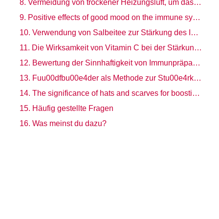
Vermeidung von trockener Heizungsluft, um das Immunsystem zu unterstützen
Positive effects of good mood on the immune system
Verwendung von Salbeitee zur Stärkung des Immunsystems
Die Wirksamkeit von Vitamin C bei der Stärkung des Immunsystems
Bewertung der Sinnhaftigkeit von Immunpräparaten für die Stärkung des Immunsystems
Fuu00dfbu00e4der als Methode zur Stu00e4rkung des Immunsystems
The significance of hats and scarves for boosting the immune system
Häufig gestellte Fragen
Was meinst du dazu?