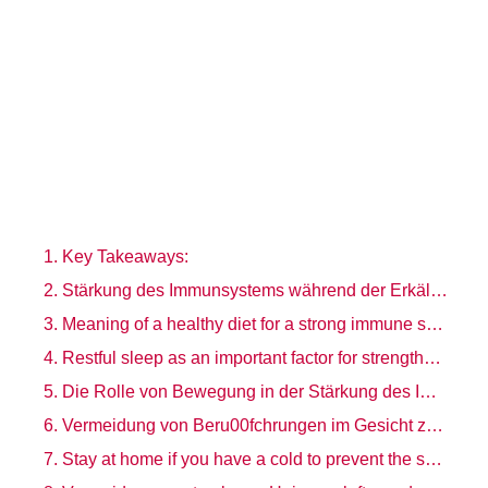
Key Takeaways:
Stärkung des Immunsystems während der Erkältungs- und Grippesaison
Meaning of a healthy diet for a strong immune system
Restful sleep as an important factor for strengthening the immune system
Die Rolle von Bewegung in der Stärkung des Immunsystems
Vermeidung von Beru00fchrungen im Gesicht zur Vorbeugung von Infektionen
Stay at home if you have a cold to prevent the spread of illness