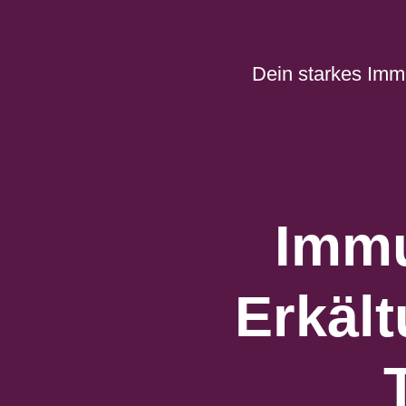
Zum
Inhalt
springen
Dein starkes Imm
Immu
Erkält