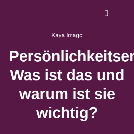
Zum
Inhalt
Toggle
springen
Navigati
Dein starkes I
Kaya Imago
Persönlichkeitse
Gesunde Ernähr
Lifestyle-Tipps 
Was ist das und
AG1
warum ist sie
wichtig?