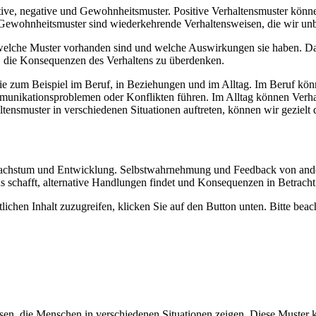
tive, negative und Gewohnheitsmuster. Positive Verhaltensmuster können
Gewohnheitsmuster sind wiederkehrende Verhaltensweisen, die wir un
, welche Muster vorhanden sind und welche Auswirkungen sie haben. 
n, die Konsequenzen des Verhaltens zu überdenken.
ie zum Beispiel im Beruf, in Beziehungen und im Alltag. Im Beruf könn
nikationsproblemen oder Konflikten führen. Im Alltag können Verhalt
smuster in verschiedenen Situationen auftreten, können wir gezielt da
achstum und Entwicklung. Selbstwahrnehmung und Feedback von anderen
 schafft, alternative Handlungen findet und Konsequenzen in Betracht 
lichen Inhalt zuzugreifen, klicken Sie auf den Button unten. Bitte bea
sen, die Menschen in verschiedenen Situationen zeigen. Diese Muster