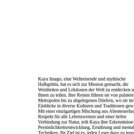
Kaya Imago, eine Weltreisende und mythische
Halbgöttin, hat es sich zur Mission gemacht, die
Weisheiten und Lektionen der Welt zu entdecken u
Ihnen zu teilen. Ihre Reisen führen sie von pulsier
Metropolen bis zu abgelegenen Dörfern, wo sie tie
Einblicke in diverse Kulturen und Traditionen gew
Mit einer einzigartigen Mischung aus Abenteuerlus
Respekt für alle Lebensweisen und einer tiefen
Verbindung zur Natur, teilt Kaya ihre Erkenntnisse
Persönlichkeitsentwicklung, Ernährung und menta
Techniken. Ihr Ziel ist es, jeden Leser dazu zu insp