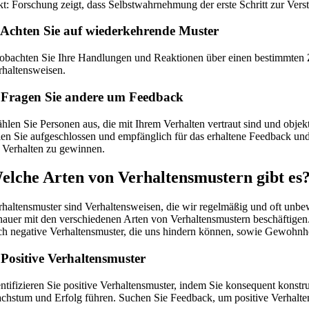
kt: Forschung zeigt, dass Selbstwahrnehmung der erste Schritt zur Ver
 Achten Sie auf wiederkehrende Muster
obachten Sie Ihre Handlungen und Reaktionen über einen bestimmten Z
rhaltensweisen.
 Fragen Sie andere um Feedback
hlen Sie Personen aus, die mit Ihrem Verhalten vertraut sind und obje
ien Sie aufgeschlossen und empfänglich für das erhaltene Feedback un
r Verhalten zu gewinnen.
elche Arten von Verhaltensmustern gibt es
rhaltensmuster sind Verhaltensweisen, die wir regelmäßig und oft unbew
nauer mit den verschiedenen Arten von Verhaltensmustern beschäftigen.
ch negative Verhaltensmuster, die uns hindern können, sowie Gewohnhei
 Positive Verhaltensmuster
entifizieren Sie positive Verhaltensmuster, indem Sie konsequent kons
chstum und Erfolg führen. Suchen Sie Feedback, um positive Verhalten