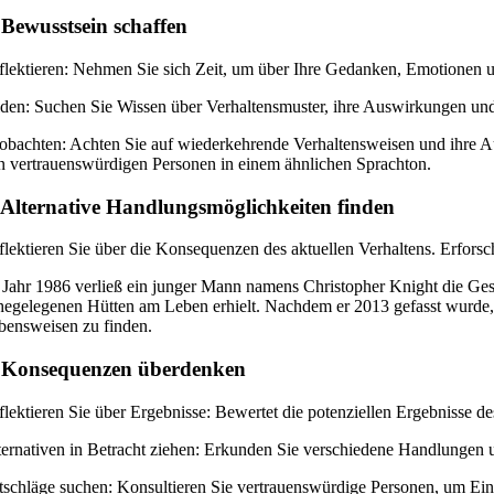
 Bewusstsein schaffen
flektieren: Nehmen Sie sich Zeit, um über Ihre Gedanken, Emotionen
lden: Suchen Sie Wissen über Verhaltensmuster, ihre Auswirkungen und
obachten: Achten Sie auf wiederkehrende Verhaltensweisen und ihre Au
n vertrauenswürdigen Personen in einem ähnlichen Sprachton.
 Alternative Handlungsmöglichkeiten finden
flektieren Sie über die Konsequenzen des aktuellen Verhaltens. Erforsc
 Jahr 1986 verließ ein junger Mann namens Christopher Knight die Gese
hegelegenen Hütten am Leben erhielt. Nachdem er 2013 gefasst wurde, e
bensweisen zu finden.
. Konsequenzen überdenken
flektieren Sie über Ergebnisse: Bewertet die potenziellen Ergebnisse de
ternativen in Betracht ziehen: Erkunden Sie verschiedene Handlungen 
tschläge suchen: Konsultieren Sie vertrauenswürdige Personen, um Einb