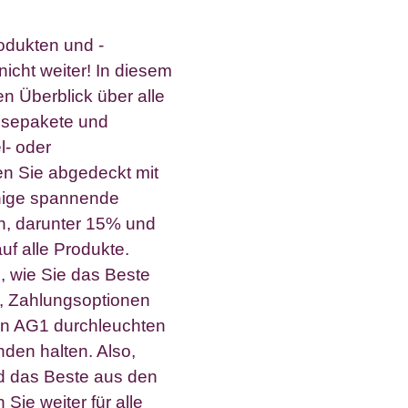
odukten und -
cht weiter! In diesem
n Überblick über alle
isepakete und
l- oder
en Sie abgedeckt mit
inige spannende
en, darunter 15% und
f alle Produkte.
, wie Sie das Beste
 Zahlungsoptionen
n AG1 durchleuchten
den halten. Also,
d das Beste aus den
ie weiter für alle