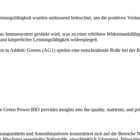
istungsfähigkeit wurden umfassend beleuchtet, um die positiven Ver
s Immunsystem gestärkt wird, was zu einer erhöhten Widerstandsfähigk
und körperlicher Leistungsfähigkeit widerspiegelt.
n in Athletic Greens (AG1) spielen eine entscheidende Rolle bei der
e Green Power BIO provides insights into the quality, nutrients, and p
ungsmitteln und Smoothiepulvern konzentriert sich auf die Bereiche N
 Mischung essentieller Nährstoffe, einschließlich Vitaminen, Minerali