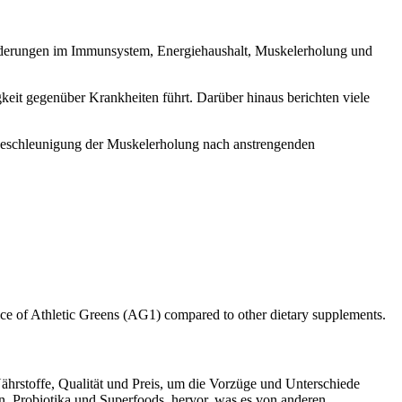
änderungen im Immunsystem, Energiehaushalt, Muskelerholung und
eit gegenüber Krankheiten führt. Darüber hinaus berichten viele
 Beschleunigung der Muskelerholung nach anstrengenden
rice of Athletic Greens (AG1) compared to other dietary supplements.
ährstoffe, Qualität und Preis, um die Vorzüge und Unterschiede
en, Probiotika und Superfoods, hervor, was es von anderen