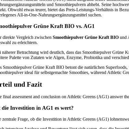
hrungsergänzungsmitteln und Smoothiepulvern abhebt. Seine hochwertig
rkt. Obwohl etwas teurer, bietet das Preis-Leistungs-Verhältnis in Be
erlegenes All-in-One-Nahrungsergänzungsmittel suchen.
oothiepulver Grüne Kraft BIO vs. AG1
r direkte Vergleich zwischen
Smoothiepulver Grüne Kraft BIO
und A
swahl zu erleichtern.
i näherer Betrachtung wird deutlich, dass das Smoothiepulver Grüne K
eitere Palette von Zutaten wie Algen, Enzyme, Probiotika und verschied
s Smoothiepulver Grüne Kraft BIO betont die natürlichen Superfoods, 
oothiepulver ideal für selbstgemachte Smoothies, während Athletic Green
rteil und Fazit
e final assessment and conclusion on Athletic Greens (AG1) answer the q
t die Investition in AG1 es wert?
e zentrale Frage, ob die Investition in Athletic Greens (AG1) lohnensw
ch intensiver Analyse und Bewertung lässt sich sagen, dass die Investi