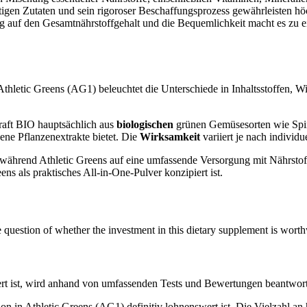
en Zutaten und sein rigoroser Beschaffungsprozess gewährleisten höc
zug auf den Gesamtnährstoffgehalt und die Bequemlichkeit macht es zu 
thletic Greens (AG1) beleuchtet die Unterschiede in Inhaltsstoffen,
raft BIO hauptsächlich aus
biologischen
grünen Gemüsesorten wie Spina
ene Pflanzenextrakte bietet. Die
Wirksamkeit
variiert je nach individ
während Athletic Greens auf eine umfassende Versorgung mit Nährstoff
s als praktisches All-in-One-Pulver konzipiert ist.
uestion of whether the investment in this dietary supplement is worthw
ert ist, wird anhand von umfassenden Tests und Bewertungen beantworte
tion in Athletic Greens (AG1) definitiv lohnenswert ist. Die Vielzahl 