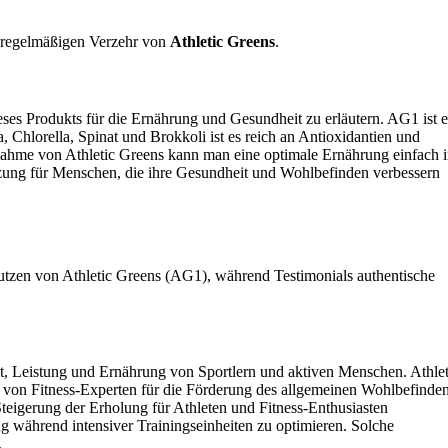
em regelmäßigen Verzehr von
Athletic Greens
.
ses Produkts für die Ernährung und Gesundheit zu erläutern. AG1 ist e
, Chlorella, Spinat und Brokkoli ist es reich an Antioxidantien und
nnahme von Athletic Greens kann man eine optimale Ernährung einfach 
änzung für Menschen, die ihre Gesundheit und Wohlbefinden verbessern
utzen von Athletic Greens (AG1), während Testimonials authentische
it, Leistung und Ernährung von Sportlern und aktiven Menschen. Athlet
on Fitness-Experten für die Förderung des allgemeinen Wohlbefinde
eigerung der Erholung für Athleten und Fitness-Enthusiasten
ung während intensiver Trainingseinheiten zu optimieren. Solche
.