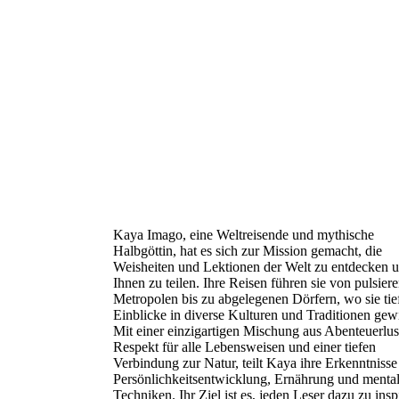
Kaya Imago, eine Weltreisende und mythische
Halbgöttin, hat es sich zur Mission gemacht, die
Weisheiten und Lektionen der Welt zu entdecken u
Ihnen zu teilen. Ihre Reisen führen sie von pulsier
Metropolen bis zu abgelegenen Dörfern, wo sie tie
Einblicke in diverse Kulturen und Traditionen gew
Mit einer einzigartigen Mischung aus Abenteuerlus
Respekt für alle Lebensweisen und einer tiefen
Verbindung zur Natur, teilt Kaya ihre Erkenntnisse
Persönlichkeitsentwicklung, Ernährung und menta
Techniken. Ihr Ziel ist es, jeden Leser dazu zu insp