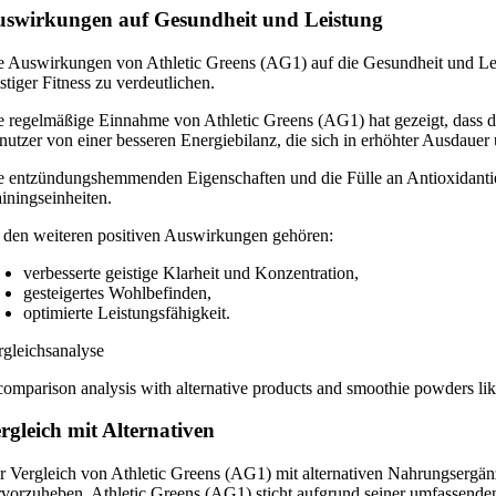
swirkungen auf Gesundheit und Leistung
e Auswirkungen von Athletic Greens (AG1) auf die Gesundheit und Le
stiger Fitness zu verdeutlichen.
e regelmäßige Einnahme von Athletic Greens (AG1) hat gezeigt, dass da
nutzer von einer besseren Energiebilanz, die sich in erhöhter Ausdauer 
e entzündungshemmenden Eigenschaften und die Fülle an Antioxidantie
ainingseinheiten.
 den weiteren positiven Auswirkungen gehören:
verbesserte geistige Klarheit und Konzentration,
gesteigertes Wohlbefinden,
optimierte Leistungsfähigkeit.
rgleichsanalyse
comparison analysis with alternative products and smoothie powders lik
rgleich mit Alternativen
r Vergleich von Athletic Greens (AG1) mit alternativen Nahrungsergänz
rvorzuheben. Athletic Greens (AG1) sticht aufgrund seiner umfassenden