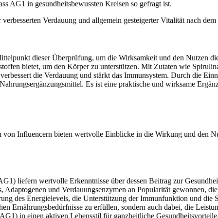
ass AG1 in gesundheitsbewussten Kreisen so gefragt ist.
er verbesserten Verdauung und allgemein gesteigerter Vitalität nach d
ittelpunkt dieser Überprüfung, um die Wirksamkeit und den Nutzen die
offen bietet, um den Körper zu unterstützen. Mit Zutaten wie Spirulina
e, verbessert die Verdauung und stärkt das Immunsystem. Durch die Ei
er Nahrungsergänzungsmittel. Es ist eine praktische und wirksame Erg
von Influencern bieten wertvolle Einblicke in die Wirkung und den N
AG1) liefern wertvolle Erkenntnisse über dessen Beitrag zur Gesundhe
, Adaptogenen und Verdauungsenzymen an Popularität gewonnen, die v
ng des Energielevels, die Unterstützung der Immunfunktion und die St
ichen Ernährungsbedürfnisse zu erfüllen, sondern auch dabei, die Leist
AG1) in einen aktiven Lebensstil für ganzheitliche Gesundheitsvorteile