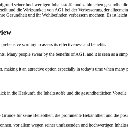
fgrund seiner hochwertigen Inhaltsstoffe und zahlreichen gesundheitlic
teilt und die Wirksamkeit von AG1 bei der Verbesserung der allgemei
 ihre Gesundheit und ihr Wohlbefinden verbessern möchten. Es ist leich
view
prehensive scrutiny to assess its effectiveness and benefits.
ents. Many people swear by the benefits of AG1, and it is seen as a sim
t, making it an attractive option especially in today’s time when many pe
ck in die Herkunft, die Inhaltsstoffe und die gesundheitlichen Vortei
ie Gründe für seine Beliebtheit, die prominente Bekanntheit und die po
gewonnen, vor allem wegen seiner umfassenden und hochwertigen Inha