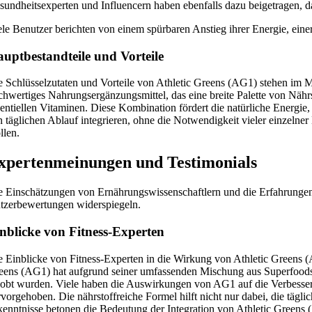
sundheitsexperten und Influencern haben ebenfalls dazu beigetragen, d
ele Benutzer berichten von einem spürbaren Anstieg ihrer Energie, ein
uptbestandteile und Vorteile
e Schlüsselzutaten und Vorteile von Athletic Greens (AG1) stehen im M
chwertiges Nahrungsergänzungsmittel, das eine breite Palette von Nährst
sentiellen Vitaminen. Diese Kombination fördert die natürliche Energi
n täglichen Ablauf integrieren, ohne die Notwendigkeit vieler einzeln
llen.
xpertenmeinungen und Testimonials
e Einschätzungen von Ernährungswissenschaftlern und die Erfahrungen 
tzerbewertungen widerspiegeln.
nblicke von Fitness-Experten
e Einblicke von Fitness-Experten in die Wirkung von Athletic Greens (
eens (AG1) hat aufgrund seiner umfassenden Mischung aus Superfoods
lobt wurden. Viele haben die Auswirkungen von AG1 auf die Verbesseru
rvorgehoben. Die nährstoffreiche Formel hilft nicht nur dabei, die tägl
kenntnisse betonen die Bedeutung der Integration von Athletic Greens (