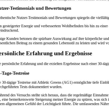
tzer-Testimonials und Bewertungen
thentische Nutzer-Testimonials und Bewertungen spiegeln die vielfält
n gesteigerter Energie und verbessertem Wohlbefinden bis hin zu einer
eindruckend.
nige Kunden betonen die spürbare Auswirkung auf ihre körperliche und 
sentlichen Beitrag zu einem gesunden Lebensstil zu leisten und wird von
ersönliche Erfahrung und Ergebnisse
e persönliche Erfahrung und die erzielten Ergebnisse nach einer 30-tä
-Tage-Testreise
e 30-tägige Testreise mit Athletic Greens (AG1) ermöglichte tiefe Einb
rchgeführten Tests dokumentiert wurden.
hrend des Versuchs stellte sich heraus, dass die regelmäßige Einnahm
h, eine bemerkenswerte Steigerung meiner Energie zu spüren, was sich 
nem allgemeinen Gefühl der Leichtigkeit führte. Die umfassenden Nährst