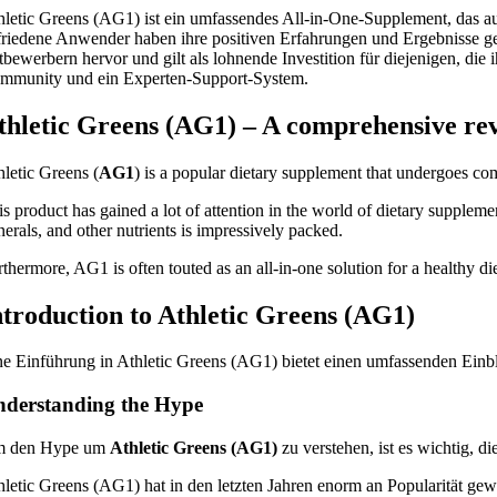
hletic Greens (AG1) ist ein umfassendes All-in-One-Supplement, das au
friedene Anwender haben ihre positiven Erfahrungen und Ergebnisse ge
tbewerbern hervor und gilt als lohnende Investition für diejenigen, die
mmunity und ein Experten-Support-System.
thletic Greens (AG1) – A comprehensive re
hletic Greens (
AG1
) is a popular dietary supplement that undergoes com
is product has gained a lot of attention in the world of dietary supplem
nerals, and other nutrients is impressively packed.
thermore, AG1 is often touted as an all-in-one solution for a healthy die
ntroduction to Athletic Greens (AG1)
ne Einführung in Athletic Greens (AG1) bietet einen umfassenden Einbli
derstanding the Hype
 den Hype um
Athletic Greens (AG1)
zu verstehen, ist es wichtig, d
hletic Greens (AG1) hat in den letzten Jahren enorm an Popularität 