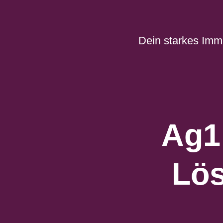
Zum
Inhalt
springen
Dein starkes Imm
Ag1
Lös