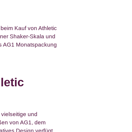
beim Kauf von Athletic
iner Shaker-Skala und
des AG1 Monatspackung
letic
vielseitige und
ßen von AG1, dem
tives Design verfügt