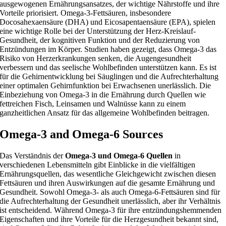
ausgewogenen Ernährungsansatzes, der wichtige Nährstoffe und ihre
Vorteile priorisiert. Omega-3-Fettsäuren, insbesondere
Docosahexaensäure (DHA) und Eicosapentaensäure (EPA), spielen
eine wichtige Rolle bei der Unterstützung der Herz-Kreislauf-
Gesundheit, der kognitiven Funktion und der Reduzierung von
Entzündungen im Körper. Studien haben gezeigt, dass Omega-3 das
Risiko von Herzerkrankungen senken, die Augengesundheit
verbessern und das seelische Wohlbefinden unterstützen kann. Es ist
für die Gehirnentwicklung bei Säuglingen und die Aufrechterhaltung
einer optimalen Gehirnfunktion bei Erwachsenen unerlässlich. Die
Einbeziehung von Omega-3 in die Ernährung durch Quellen wie
fettreichen Fisch, Leinsamen und Walnüsse kann zu einem
ganzheitlichen Ansatz für das allgemeine Wohlbefinden beitragen.
Omega-3 and Omega-6 Sources
Das Verständnis der
Omega-3 und Omega-6 Quellen
in
verschiedenen Lebensmitteln gibt Einblicke in die vielfältigen
Ernährungsquellen, das wesentliche Gleichgewicht zwischen diesen
Fettsäuren und ihren Auswirkungen auf die gesamte Ernährung und
Gesundheit. Sowohl Omega-3- als auch Omega-6-Fettsäuren sind für
die Aufrechterhaltung der Gesundheit unerlässlich, aber ihr Verhältnis
ist entscheidend. Während Omega-3 für ihre entzündungshemmenden
Eigenschaften und ihre Vorteile für die Herzgesundheit bekannt sind,