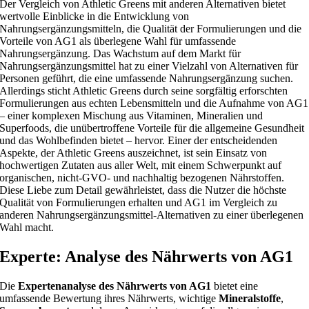
Der Vergleich von Athletic Greens mit anderen Alternativen bietet
wertvolle Einblicke in die Entwicklung von
Nahrungsergänzungsmitteln, die Qualität der Formulierungen und die
Vorteile von AG1 als überlegene Wahl für umfassende
Nahrungsergänzung. Das Wachstum auf dem Markt für
Nahrungsergänzungsmittel hat zu einer Vielzahl von Alternativen für
Personen geführt, die eine umfassende Nahrungsergänzung suchen.
Allerdings sticht Athletic Greens durch seine sorgfältig erforschten
Formulierungen aus echten Lebensmitteln und die Aufnahme von AG1
– einer komplexen Mischung aus Vitaminen, Mineralien und
Superfoods, die unübertroffene Vorteile für die allgemeine Gesundheit
und das Wohlbefinden bietet – hervor. Einer der entscheidenden
Aspekte, der Athletic Greens auszeichnet, ist sein Einsatz von
hochwertigen Zutaten aus aller Welt, mit einem Schwerpunkt auf
organischen, nicht-GVO- und nachhaltig bezogenen Nährstoffen.
Diese Liebe zum Detail gewährleistet, dass die Nutzer die höchste
Qualität von Formulierungen erhalten und AG1 im Vergleich zu
anderen Nahrungsergänzungsmittel-Alternativen zu einer überlegenen
Wahl macht.
Experte: Analyse des Nährwerts von AG1
Die
Expertenanalyse des Nährwerts von AG1
bietet eine
umfassende Bewertung ihres Nährwerts, wichtige
Mineralstoffe
,