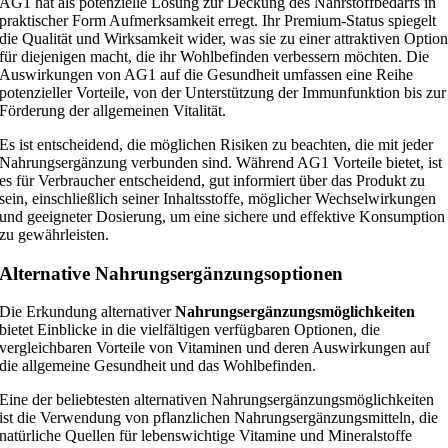
AG1 hat als potenzielle Lösung zur Deckung des Nährstoffbedarfs in
praktischer Form Aufmerksamkeit erregt. Ihr Premium-Status spiegelt
die Qualität und Wirksamkeit wider, was sie zu einer attraktiven Optio
für diejenigen macht, die ihr Wohlbefinden verbessern möchten. Die
Auswirkungen von AG1 auf die Gesundheit umfassen eine Reihe
potenzieller Vorteile, von der Unterstützung der Immunfunktion bis zur
Förderung der allgemeinen Vitalität.
Es ist entscheidend, die möglichen Risiken zu beachten, die mit jeder
Nahrungsergänzung verbunden sind. Während AG1 Vorteile bietet, ist
es für Verbraucher entscheidend, gut informiert über das Produkt zu
sein, einschließlich seiner Inhaltsstoffe, möglicher Wechselwirkungen
und geeigneter Dosierung, um eine sichere und effektive Konsumption
zu gewährleisten.
Alternative Nahrungsergänzungsoptionen
Die Erkundung alternativer
Nahrungsergänzungsmöglichkeiten
bietet Einblicke in die vielfältigen verfügbaren Optionen, die
vergleichbaren Vorteile von Vitaminen und deren Auswirkungen auf
die allgemeine Gesundheit und das Wohlbefinden.
Eine der beliebtesten alternativen Nahrungsergänzungsmöglichkeiten
ist die Verwendung von pflanzlichen Nahrungsergänzungsmitteln, die
natürliche Quellen für lebenswichtige Vitamine und Mineralstoffe