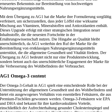
erneuertes Bekenntnis zur Bereitstellung von hochwertigen
Nahrungsergänzungsmitteln.
Mit dem Übergang zu AG1 hat die Marke ihre Formulierung sorgfältig
verfeinert, um sicherzustellen, dass jeder Löffel eine wirksame
Mischung aus Vitaminen, Mineralstoffen und Antioxidantien enthält.
Dieses Upgrade erfolgt mit einer strategischen Integration neuer
Inhaltsstoffe, die die neuesten Fortschritte in der
Ernährungswissenschaft nutzen. Die Hingabe an Qualität bleibt
unerschütterlich, da AG1 weiterhin den Ruf der Marke für die
Bereitstellung von erstklassigen Nahrungsergänzungsmitteln
unterstützt, die die allgemeine Gesundheit und Vitalität fördern. Der
Übergang zu AG1 bedeutet nicht nur eine Produktentwicklung,
sondern betont auch das unerschütterliche Engagement der Marke für
die Verbesserung des Wohlbefindens der Verbraucher.
AG1 Omega-3 content
Der Omega-3-Gehalt in AG1 spielt eine entscheidende Rolle bei der
Unterstützung der allgemeinen Gesundheit und des Wohlbefindens un
bietet ein ausgewogenes Verhältnis von essentiellen Fettsäuren, die aus
Premium-Fischölen gewonnen werden. Omega-3-Fettsäuren wie EPA
und DHA sind bekannt für ihre kardiovaskulären Vorteile,
einschließlich der Aufrechterhaltung gesunder Cholesterinspiegel und