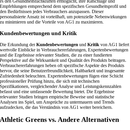
es den Gesundheitsfachkräften ermöglicht, ihre Ratschläge und
Empfehlungen entsprechend dem spezifischen Gesundheitsprofil und
den Bedürfnissen jedes Verbrauchers anzupassen. Dieser
personalisierte Ansatz ist vorteilhaft, um potenzielle Nebenwirkungen
zu minimieren und die Vorteile von AG1 zu maximieren.
Kundenbewertungen und Kritik
Die Erkundung der
Kundenbewertungen
und
Kritik
von AG1 liefert
wertvolle Einblicke in Verbrauchererfahrungen, Expertenbewertungen
und die Ergebnisse relevanter Studien, die zu einer fundierten
Perspektive auf die Wirksamkeit und Qualität des Produkts beitragen.
Verbrauchererfahrungen heben oft spezifische Aspekte des Produkts
hervor, die seine Benutzerfreundlichkeit, Haltbarkeit und insgesamte
Zufriedenheit beleuchten. Expertenbewertungen fügen eine Schicht
professioneller Prüfung hinzu, die sich mit technischen
Spezifikationen, vergleichender Analyse und Leistungskennzahlen
befasst und eine umfassende Bewertung bietet. Die Ergebnisse
relevanter Studien bringen empirische Beweise und statistische
Analysen ins Spiel, um Ansprüche zu untermauern und Trends
aufzudecken, die das Verständnis von AG1 weiter bereichern.
Athletic Greens vs. Andere Alternativen