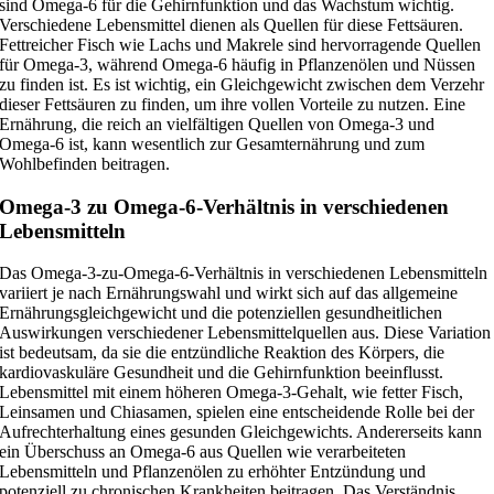
sind Omega-6 für die Gehirnfunktion und das Wachstum wichtig.
Verschiedene Lebensmittel dienen als Quellen für diese Fettsäuren.
Fettreicher Fisch wie Lachs und Makrele sind hervorragende Quellen
für Omega-3, während Omega-6 häufig in Pflanzenölen und Nüssen
zu finden ist. Es ist wichtig, ein Gleichgewicht zwischen dem Verzehr
dieser Fettsäuren zu finden, um ihre vollen Vorteile zu nutzen. Eine
Ernährung, die reich an vielfältigen Quellen von Omega-3 und
Omega-6 ist, kann wesentlich zur Gesamternährung und zum
Wohlbefinden beitragen.
Omega-3 zu Omega-6-Verhältnis in verschiedenen
Lebensmitteln
Das Omega-3-zu-Omega-6-Verhältnis in verschiedenen Lebensmitteln
variiert je nach Ernährungswahl und wirkt sich auf das allgemeine
Ernährungsgleichgewicht und die potenziellen gesundheitlichen
Auswirkungen verschiedener Lebensmittelquellen aus. Diese Variation
ist bedeutsam, da sie die entzündliche Reaktion des Körpers, die
kardiovaskuläre Gesundheit und die Gehirnfunktion beeinflusst.
Lebensmittel mit einem höheren Omega-3-Gehalt, wie fetter Fisch,
Leinsamen und Chiasamen, spielen eine entscheidende Rolle bei der
Aufrechterhaltung eines gesunden Gleichgewichts. Andererseits kann
ein Überschuss an Omega-6 aus Quellen wie verarbeiteten
Lebensmitteln und Pflanzenölen zu erhöhter Entzündung und
potenziell zu chronischen Krankheiten beitragen. Das Verständnis