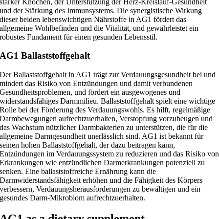
starker Knochen, der Unterstützung der Herz-Kreislauf-Gesundheit
und der Stärkung des Immunsystems. Die synergistische Wirkung
dieser beiden lebenswichtigen Nährstoffe in AG1 fördert das
allgemeine Wohlbefinden und die Vitalität, und gewährleistet ein
robustes Fundament für einen gesunden Lebensstil.
AG1 Ballaststoffgehalt
Der Ballaststoffgehalt in AG1 trägt zur Verdauungsgesundheit bei und
mindert das Risiko von Entzündungen und damit verbundenen
Gesundheitsproblemen, und fördert ein ausgewogenes und
widerstandsfähiges Darmmilieu. Ballaststoffgehalt spielt eine wichtige
Rolle bei der Förderung des Verdauungswohls. Es hilft, regelmäßige
Darmbewegungen aufrechtzuerhalten, Verstopfung vorzubeugen und
das Wachstum nützlicher Darmbakterien zu unterstützen, die für die
allgemeine Darmgesundheit unerlässlich sind. AG1 ist bekannt für
seinen hohen Ballaststoffgehalt, der dazu beitragen kann,
Entzündungen im Verdauungssystem zu reduzieren und das Risiko vo
Erkrankungen wie entzündlichen Darmerkrankungen potenziell zu
senken. Eine ballaststoffreiche Ernährung kann die
Darmwiderstandsfähigkeit erhöhen und die Fähigkeit des Körpers
verbessern, Verdauungsherausforderungen zu bewältigen und ein
gesundes Darm-Mikrobiom aufrechtzuerhalten.
AG1 as a dietary supplement