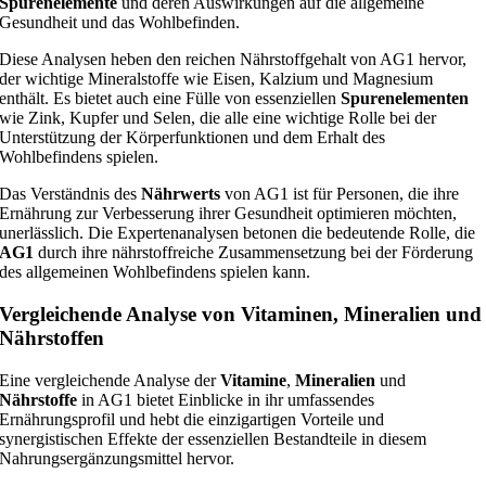
Spurenelemente
und deren Auswirkungen auf die allgemeine
Gesundheit und das Wohlbefinden.
Diese Analysen heben den reichen Nährstoffgehalt von AG1 hervor,
der wichtige Mineralstoffe wie Eisen, Kalzium und Magnesium
enthält. Es bietet auch eine Fülle von essenziellen
Spurenelementen
wie Zink, Kupfer und Selen, die alle eine wichtige Rolle bei der
Unterstützung der Körperfunktionen und dem Erhalt des
Wohlbefindens spielen.
Das Verständnis des
Nährwerts
von AG1 ist für Personen, die ihre
Ernährung zur Verbesserung ihrer Gesundheit optimieren möchten,
unerlässlich. Die Expertenanalysen betonen die bedeutende Rolle, die
AG1
durch ihre nährstoffreiche Zusammensetzung bei der Förderung
des allgemeinen Wohlbefindens spielen kann.
Vergleichende Analyse von Vitaminen, Mineralien und
Nährstoffen
Eine vergleichende Analyse der
Vitamine
,
Mineralien
und
Nährstoffe
in AG1 bietet Einblicke in ihr umfassendes
Ernährungsprofil und hebt die einzigartigen Vorteile und
synergistischen Effekte der essenziellen Bestandteile in diesem
Nahrungsergänzungsmittel hervor.