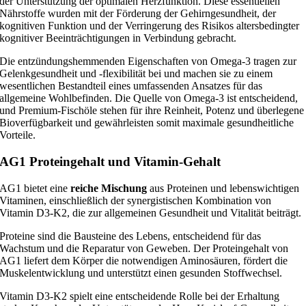
der Unterstützung der optimalen Herzfunktion. Diese essentiellen
Nährstoffe wurden mit der Förderung der Gehirngesundheit, der
kognitiven Funktion und der Verringerung des Risikos altersbedingter
kognitiver Beeinträchtigungen in Verbindung gebracht.
Die entzündungshemmenden Eigenschaften von Omega-3 tragen zur
Gelenkgesundheit und -flexibilität bei und machen sie zu einem
wesentlichen Bestandteil eines umfassenden Ansatzes für das
allgemeine Wohlbefinden. Die Quelle von Omega-3 ist entscheidend,
und Premium-Fischöle stehen für ihre Reinheit, Potenz und überlegene
Bioverfügbarkeit und gewährleisten somit maximale gesundheitliche
Vorteile.
AG1 Proteingehalt und Vitamin-Gehalt
AG1 bietet eine
reiche Mischung
aus Proteinen und lebenswichtigen
Vitaminen, einschließlich der synergistischen Kombination von
Vitamin D3-K2, die zur allgemeinen Gesundheit und Vitalität beiträgt.
Proteine sind die Bausteine des Lebens, entscheidend für das
Wachstum und die Reparatur von Geweben. Der Proteingehalt von
AG1 liefert dem Körper die notwendigen Aminosäuren, fördert die
Muskelentwicklung und unterstützt einen gesunden Stoffwechsel.
Vitamin D3-K2 spielt eine entscheidende Rolle bei der Erhaltung