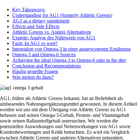
Key Takeaways:
Understanding for AG1 (formerly Athletic Greens)
AG1 as a dietary supplement
Effects and Side Effects
Athletic Greens vs. Andere Alternativen
Experte: Analyse des Nährwerts von AG1
Fazit: Ist AG1 es wert?
Integration von Omega-3 in einer ausgewogenen Ernährung
Omega-3 and Omega-6 Sources
Achieving the ideal Omega-3 to Omega-6 ratio in the diet
Conclusion and Recommendations
Häufig gestellte Fragen
Was meinst du dazu?
AG1, früher als Athletic Greens bekannt, hat an Beliebtheit als
umfassendes Nahrungsergänzungsmittel gewonnen. In diesem Artikel
werden wir uns mit dem Übergang von Athletic Greens zu AG1
befassen und seinen Omega-3-Gehalt, Protein- und Vitamingehalt
sowie seinen Ballaststoffgehalt untersuchen. Wir werden die
potenziellen Auswirkungen und Nebenwirkungen von AG1 sowie
Kundenbewertungen und Kritik betrachten. Es wird ein Vergleich
zwischen Athletic Greens und anderen Alternativen präsentiert,