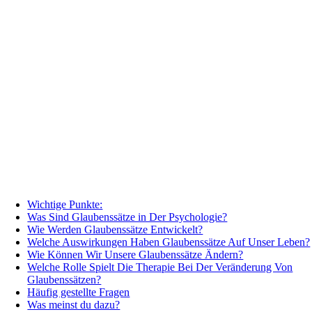
Wichtige Punkte:
Was Sind Glaubenssätze in Der Psychologie?
Wie Werden Glaubenssätze Entwickelt?
Welche Auswirkungen Haben Glaubenssätze Auf Unser Leben?
Wie Können Wir Unsere Glaubenssätze Ändern?
Welche Rolle Spielt Die Therapie Bei Der Veränderung Von
Glaubenssätzen?
Häufig gestellte Fragen
Was meinst du dazu?