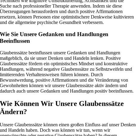
Techniken wie kognitive Umstrukturierung, Achtsamkeit und die
Suche nach professioneller Therapie anwenden. Indem sie diese
Überzeugungen herausfordern und durch positive Affirmationen
ersetzen, können Personen eine optimistischere Denkweise kultivieren
und die allgemeine psychische Gesundheit verbessern.
Wie Sie Unsere Gedanken und Handlungen
Beeinflussen
Glaubenssätze beeinflussen unsere Gedanken und Handlungen
maßgeblich, da sie unser Denken und Handeln lenken. Positive
Glaubenssätze fördern ein optimistisches Mindset und konstruktive
Handlungen, während negative Glaubenssätze zu Selbstzweifeln und
limitierenden Verhaltensweisen führen können. Durch
Bewusstwerdung, positive Affirmationen und die Veränderung von
Gewohnheiten können wir unsere Glaubenssätze aktiv ändern und
dadurch auch unsere Gedanken und Handlungen positiv beeinflussen.
Wie Können Wir Unsere Glaubenssätze
Ändern?
Unsere Glaubenssätze können einen großen Einfluss auf unser Denken
und Handeln haben. Doch was können wir tun, wenn wir
unerwünschte oder negative Glaubenssätze haben? In diesem