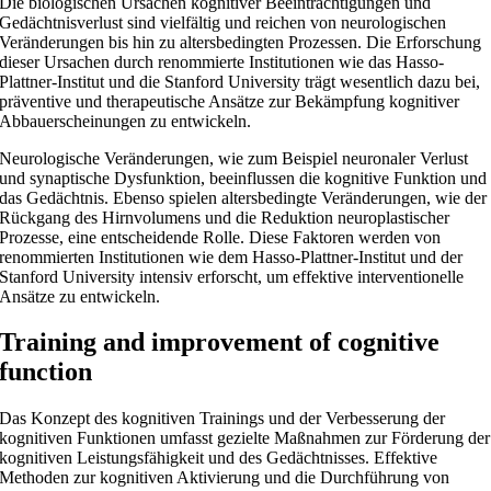
Die biologischen Ursachen kognitiver Beeinträchtigungen und
Gedächtnisverlust sind vielfältig und reichen von neurologischen
Veränderungen bis hin zu altersbedingten Prozessen. Die Erforschung
dieser Ursachen durch renommierte Institutionen wie das Hasso-
Plattner-Institut und die Stanford University trägt wesentlich dazu bei,
präventive und therapeutische Ansätze zur Bekämpfung kognitiver
Abbauerscheinungen zu entwickeln.
Neurologische Veränderungen, wie zum Beispiel neuronaler Verlust
und synaptische Dysfunktion, beeinflussen die kognitive Funktion und
das Gedächtnis. Ebenso spielen altersbedingte Veränderungen, wie der
Rückgang des Hirnvolumens und die Reduktion neuroplastischer
Prozesse, eine entscheidende Rolle. Diese Faktoren werden von
renommierten Institutionen wie dem Hasso-Plattner-Institut und der
Stanford University intensiv erforscht, um effektive interventionelle
Ansätze zu entwickeln.
Training and improvement of cognitive
function
Das Konzept des kognitiven Trainings und der Verbesserung der
kognitiven Funktionen umfasst gezielte Maßnahmen zur Förderung der
kognitiven Leistungsfähigkeit und des Gedächtnisses. Effektive
Methoden zur kognitiven Aktivierung und die Durchführung von