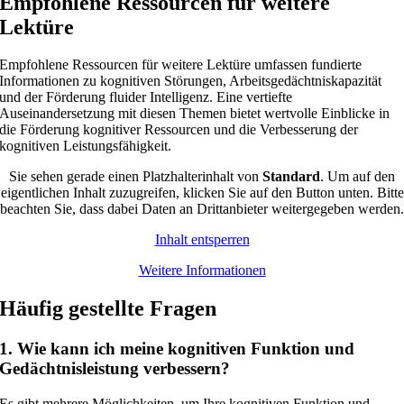
Empfohlene Ressourcen für weitere
Lektüre
Empfohlene Ressourcen für weitere Lektüre umfassen fundierte
Informationen zu kognitiven Störungen, Arbeitsgedächtniskapazität
und der Förderung fluider Intelligenz. Eine vertiefte
Auseinandersetzung mit diesen Themen bietet wertvolle Einblicke in
die Förderung kognitiver Ressourcen und die Verbesserung der
kognitiven Leistungsfähigkeit.
Sie sehen gerade einen Platzhalterinhalt von
Standard
. Um auf den
eigentlichen Inhalt zuzugreifen, klicken Sie auf den Button unten. Bitte
beachten Sie, dass dabei Daten an Drittanbieter weitergegeben werden.
Inhalt entsperren
Weitere Informationen
Häufig gestellte Fragen
1. Wie kann ich meine kognitiven Funktion und
Gedächtnisleistung verbessern?
Es gibt mehrere Möglichkeiten, um Ihre kognitiven Funktion und