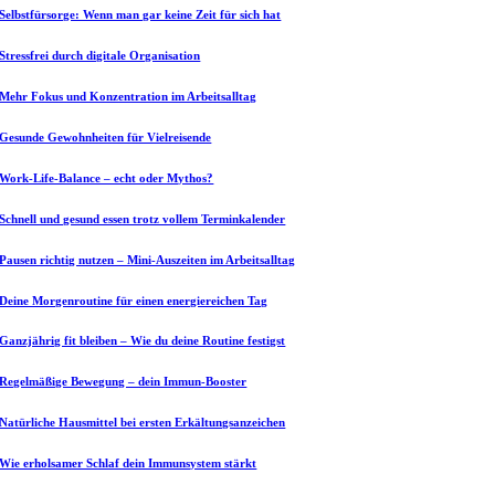
Selbstfürsorge: Wenn man gar keine Zeit für sich hat
Stressfrei durch digitale Organisation
Mehr Fokus und Konzentration im Arbeitsalltag
Gesunde Gewohnheiten für Vielreisende
Work-Life-Balance – echt oder Mythos?
Schnell und gesund essen trotz vollem Terminkalender
Pausen richtig nutzen – Mini-Auszeiten im Arbeitsalltag
Deine Morgenroutine für einen energiereichen Tag
Ganzjährig fit bleiben – Wie du deine Routine festigst
Regelmäßige Bewegung – dein Immun-Booster
Natürliche Hausmittel bei ersten Erkältungsanzeichen
Wie erholsamer Schlaf dein Immunsystem stärkt