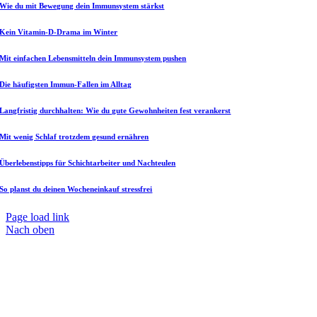
Wie du mit Bewegung dein Immunsystem stärkst
Kein Vitamin-D-Drama im Winter
Mit einfachen Lebensmitteln dein Immunsystem pushen
Die häufigsten Immun-Fallen im Alltag
Langfristig durchhalten: Wie du gute Gewohnheiten fest verankerst
Mit wenig Schlaf trotzdem gesund ernähren
Überlebenstipps für Schichtarbeiter und Nachteulen
So planst du deinen Wocheneinkauf stressfrei
Page load link
Nach oben