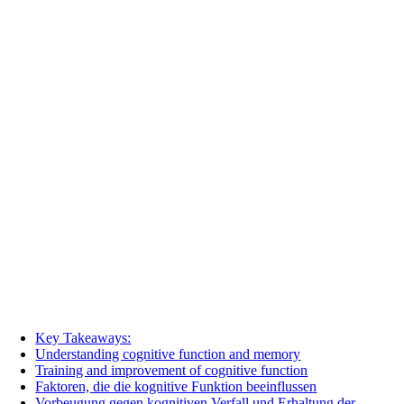
Key Takeaways:
Understanding cognitive function and memory
Training and improvement of cognitive function
Faktoren, die die kognitive Funktion beeinflussen
Vorbeugung gegen kognitiven Verfall und Erhaltung der