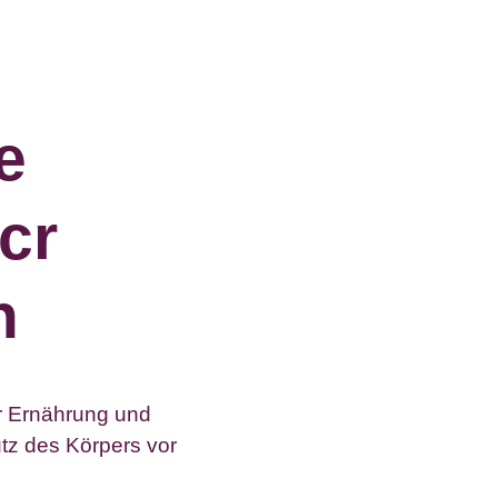
e
cr
n
er Ernährung und
tz des Körpers vor