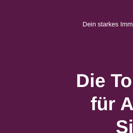
Zum
Inhalt
springen
Dein starkes Imm
Die To
für 
S