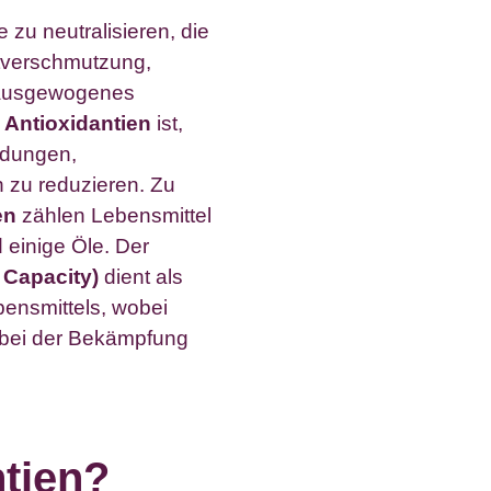
e zu neutralisieren, die
tverschmutzung,
 ausgewogenes
 Antioxidantien
ist,
ndungen,
 zu reduzieren. Zu
en
zählen Lebensmittel
 einige Öle. Der
Capacity)
dient als
ensmittels, wobei
 bei der Bekämpfung
ntien?