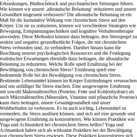
Erkrankungen, Bluthochdruck und psychiatrischen Störungen führen.
Wie können wir unsere ‚allostatische Belastung‘ reduzieren und unsere
Gesundheit insgesamt verbessern? Die allostatische Belastung ist ein
Maß für die kumulative Wirkung von chronischem Stress auf den
Körper. Um sie zu reduzieren, können wir verschiedene Strategien wie
Bewegung, Entspannungstechniken und kognitive Verhaltenstherapie
anwenden. Diese Methoden können dazu beitragen, den Stresspegel z
senken und negative gesundheitliche Folgen, die mit chronischem
Stress verbunden sind, zu verhindern. Darüber hinaus kann die
Beachtung unserer psychologischen Ressourcen und die Festlegung
realistischer Erwartungen ebenfalls dazu beitragen, die allostatische
Belastung zu reduzieren. Welche Rolle spielt Ernährung bei der
Bewältigung von chronischem Stress? Ernährung spielt eine
bedeutende Rolle bei der Bewältigung von chronischem Stress.
Bestimmte Lebensmittel können im Körper Entzündungen verursachen
und uns anfälliger für Stress machen. Eine ausgewogene Ernährung
mit sowohl Makronährstoffen (Proteine, Fette und Kohlenhydrate) als
auch Mikronährstoffen (Mineralien, Vitamine und pflanzliche Proteine)
kann dazu beitragen, unsere Gesamtgesundheit und unser
Wohlbefinden zu verbessern. Es ist auch wichtig, Lebensmittel zu
vermeiden, die Stress auslösen können, und sich auf eine gesunde und
ausgewogene Ernährung zu konzentrieren. Wie können Praktiken wie
Yoga und Achtsamkeit bei chronischem Stress helfen? Yoga und
Achtsamkeit haben sich als wirksame Praktiken bei der Bewältigung
von chronischem Stress erwiesen. Diese Praktiken konzentrieren sich