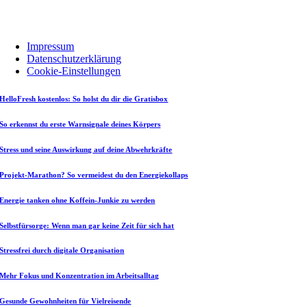
Impressum
Datenschutzerklärung
Cookie-Einstellungen
HelloFresh kostenlos: So holst du dir die Gratisbox
So erkennst du erste Warnsignale deines Körpers
Stress und seine Auswirkung auf deine Abwehrkräfte
Projekt-Marathon? So vermeidest du den Energiekollaps
Energie tanken ohne Koffein-Junkie zu werden
Selbstfürsorge: Wenn man gar keine Zeit für sich hat
Stressfrei durch digitale Organisation
Mehr Fokus und Konzentration im Arbeitsalltag
Gesunde Gewohnheiten für Vielreisende