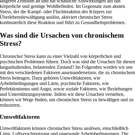
längeren Zeitraum an und hat schädliche Auswirkungen auf das
körperliche und geistige Wohlbefinden. Im Gegensatz zum akuten
Stress, der die Kampf- oder Fluchtreaktion des Körpers zur
Überlebensbewältigung auslöst, aktiviert chronischer Stress
kontinuierlich diese Reaktion und führt zu Gesundheitsproblemen.
Was sind die Ursachen von chronischem
Stress?
Chronischer Stress kann zu einer Vielzahl von körperlichen und
psychischen Problemen führen. Doch was sind die Ursachen für diese
langanhaltenden, belastenden Zustand? Im Folgenden werden wir uns
mit den verschiedenen Faktoren auseinandersetzen, die zu chronische
Stress beitragen. Dazu gehören Umweltfaktoren, wie
Arbeitsbedingungen und Lärm, psychische Faktoren, wie
Perfektionismus und Angst, sowie soziale Faktoren, wie Beziehungen
und Unterstützungssysteme. Indem wir diese Ursachen verstehen,
können wir Wege finden, um chronischen Stress zu bewältigen und zu
reduzieren.
Umweltfaktoren
Umweltfaktoren können chronischen Stress auslösen, einschließlich
Lärm, Luftverschmutzung und ungesunde Arbeitsbedingungen. Die