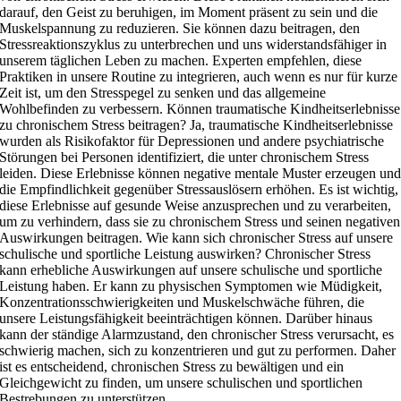
darauf, den Geist zu beruhigen, im Moment präsent zu sein und die
Muskelspannung zu reduzieren. Sie können dazu beitragen, den
Stressreaktionszyklus zu unterbrechen und uns widerstandsfähiger in
unserem täglichen Leben zu machen. Experten empfehlen, diese
Praktiken in unsere Routine zu integrieren, auch wenn es nur für kurze
Zeit ist, um den Stresspegel zu senken und das allgemeine
Wohlbefinden zu verbessern. Können traumatische Kindheitserlebnisse
zu chronischem Stress beitragen? Ja, traumatische Kindheitserlebnisse
wurden als Risikofaktor für Depressionen und andere psychiatrische
Störungen bei Personen identifiziert, die unter chronischem Stress
leiden. Diese Erlebnisse können negative mentale Muster erzeugen un
die Empfindlichkeit gegenüber Stressauslösern erhöhen. Es ist wichtig,
diese Erlebnisse auf gesunde Weise anzusprechen und zu verarbeiten,
um zu verhindern, dass sie zu chronischem Stress und seinen negativen
Auswirkungen beitragen. Wie kann sich chronischer Stress auf unsere
schulische und sportliche Leistung auswirken? Chronischer Stress
kann erhebliche Auswirkungen auf unsere schulische und sportliche
Leistung haben. Er kann zu physischen Symptomen wie Müdigkeit,
Konzentrationsschwierigkeiten und Muskelschwäche führen, die
unsere Leistungsfähigkeit beeinträchtigen können. Darüber hinaus
kann der ständige Alarmzustand, den chronischer Stress verursacht, es
schwierig machen, sich zu konzentrieren und gut zu performen. Daher
ist es entscheidend, chronischen Stress zu bewältigen und ein
Gleichgewicht zu finden, um unsere schulischen und sportlichen
Bestrebungen zu unterstützen.