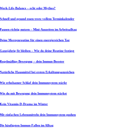
Work-Life-Balance – echt oder Mythos?
Schnell und gesund essen trotz vollem Terminkalender
Pausen richtig nutzen – Mini-Auszeiten im Arbeitsalltag
Deine Morgenroutine für einen energiereichen Tag
Ganzjährig fit bleiben – Wie du deine Routine festigst
Regelmäßige Bewegung – dein Immun-Booster
Natürliche Hausmittel bei ersten Erkältungsanzeichen
Wie erholsamer Schlaf dein Immunsystem stärkt
Wie du mit Bewegung dein Immunsystem stärkst
Kein Vitamin-D-Drama im Winter
Mit einfachen Lebensmitteln dein Immunsystem pushen
Die häufigsten Immun-Fallen im Alltag